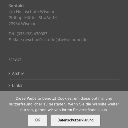
Kontakt
c/o Hochschule Wismar
Philipp-Müller-Straße 14
23966 Wismar
Tel: (038428) 630087
E-Mail: geschaeftsstelle(at)vhw-bund.de
SERVICE
Archiv
Links
www.vhw-bund.de
Diese Website benutzt Cookies, um diese optimal und
nutzerfreundlicher zu gestalten. Wenn Sie die Website weiter
nutzen, gehen wir von Ihrem Einverständnis aus.
OK
Datenschutzerklärung
Copyright
2026 vhw Landesverband Berlin