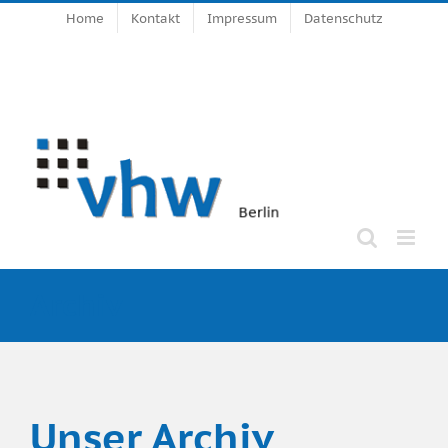
Zum
Home
Kontakt
Impressum
Datenschutz
Inhalt
springen
Archiv
Unser Archiv