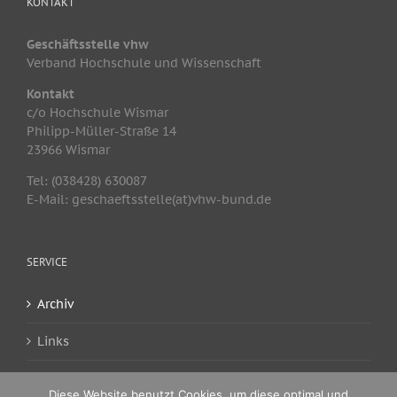
KONTAKT
Geschäftsstelle vhw
Verband Hochschule und Wissenschaft
Kontakt
c/o Hochschule Wismar
Philipp-Müller-Straße 14
23966 Wismar
Tel: (038428) 630087
E-Mail: geschaeftsstelle(at)vhw-bund.de
SERVICE
Archiv
Links
www.vhw-bund.de
Diese Website benutzt Cookies, um diese optimal und